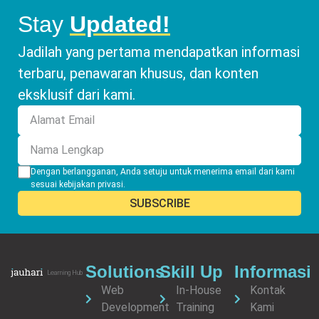
Stay
Updated!
Jadilah yang pertama mendapatkan informasi
terbaru, penawaran khusus, dan konten
eksklusif dari kami.
Dengan berlangganan, Anda setuju untuk menerima email dari kami
sesuai
kebijakan privasi
.
Solutions
Skill Up
Informasi
Web
In-House
Kontak
Development
Training
Kami