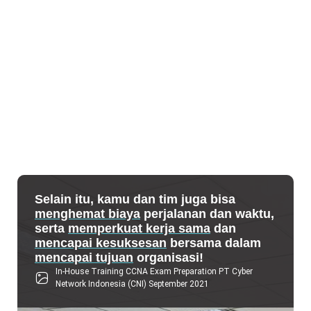
Selain itu, kamu dan tim juga bisa
menghemat biaya
perjalanan dan waktu,
serta
memperkuat kerja sama
dan
mencapai kesuksesan
bersama dalam
mencapai tujuan
organisasi!
In-House Training CCNA Exam Preparation PT Cyber
Network Indonesia (CNI) September 2021