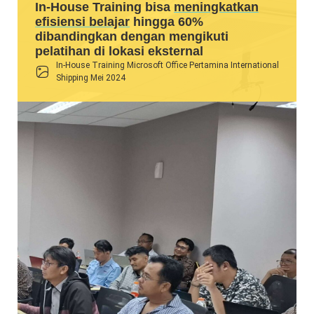
In-House Training bisa
meningkatkan
efisiensi belajar
hingga 60%
dibandingkan dengan mengikuti
pelatihan di lokasi eksternal
In-House Training Microsoft Office Pertamina International
Shipping Mei 2024