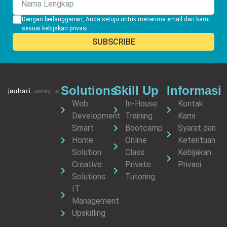
Dengan berlangganan, Anda setuju untuk menerima email dari kami
sesuai
kebijakan privasi
.
Solutions
Skill Up
Informasi
Web
In-House
Kontak
Development
Training
Kami
Smart
Bootcamp
Syarat dan
Home
Online
Ketentuan
Solution
Class
Kebijakan
Creative
Private
Privasi
Solutions
Tutoring
IT
Management
Upskilling